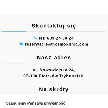
Skontaktuj się
tel: 609 24 00 24
rezerwacje@normoklinic.com
Nasz adres
ul. Nowowiejska 24,
97-300 Piotrków Trybunalski
Na skróty
Terapia
Korzyści
Cennik
Szanujemy Państwa prywatność
Zastosowanie
Kontakt 609-24-00-24